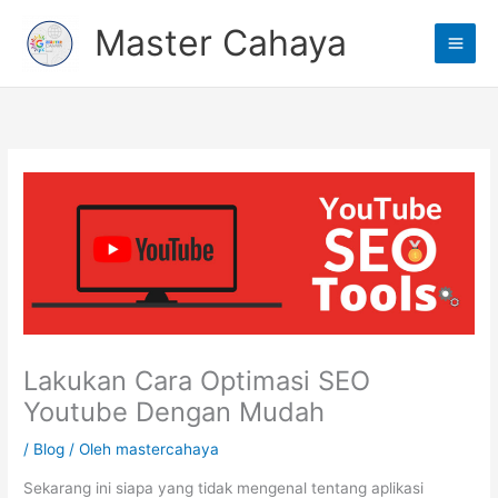
Lewati
Main
Master Cahaya
ke
Men
konten
Lakukan Cara Optimasi SEO
Youtube Dengan Mudah
/
Blog
/ Oleh
mastercahaya
Sekarang ini siapa yang tidak mengenal tentang aplikasi