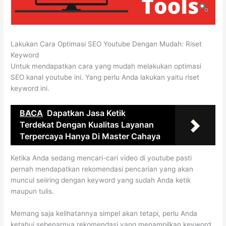
Lakukan Cara Optimasi SEO Youtube Dengan Mudah: Riset
Keyword
Untuk mendapatkan cara yang mudah melakukan optimasi
SEO kanal youtube ini. Yang perlu Anda lakukan yaitu riset
keyword ini.
BACA
Dapatkan Jasa Ketik
Terdekat Dengan Kualitas Layanan
Terpercaya Hanya Di Master Cahaya
Ketika Anda sedang mencari-cari video di youtube pasti
pernah mendapatkan rekomendasi pencarian yang akan
muncul seiiring dengan keyword yang sudah Anda ketik
maupun tulis.
Memang saja kelihatannya simpel akan tetapi, perlu Anda
ketahui sebenarnya rekomendasi yang menampilkan keyword