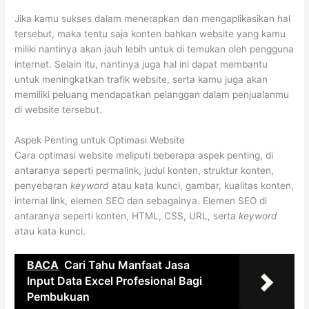
Jika kamu sukses dalam menerapkan dan mengaplikasikan hal
tersebut, maka tentu saja konten bahkan website yang kamu
miliki nantinya akan jauh lebih untuk di temukan oleh pengguna
internet. Selain itu, nantinya juga hal ini dapat membantu
untuk meningkatkan trafik website, serta kamu juga akan
memiliki peluang mendapatkan pelanggan dalam penjualanmu
di website tersebut.
Aspek Penting untuk Optimasi Website
Cara optimasi website meliputi beberapa aspek penting, di
antaranya seperti permalink, judul konten, struktur konten,
penyebaran
keyword
atau kata kunci, gambar, kualitas konten,
internal link, elemen SEO dan sebagainya. Elemen SEO di
antaranya seperti konten, HTML, CSS, URL, serta
keyword
atau kata kunci.
BACA
Cari Tahu Manfaat Jasa
Input Data Excel Profesional Bagi
Pembukuan