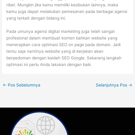
ribet. Mungkin jika kamu memiliki kesibukan lainnya, maka
kamu juga dapat melakukan pemesanan pada berbagai agensi
yang terkait dengan bidang ini.
Pada umunya agensi digital marketing juga telah sangat
profesional dalam membuat konten bahkan website yang
menerapkan cara optimasi SEO on page pada domain. Jadi
tentu saja nantinya website yang di kerjakan akan
berpedoman dengan kaidah SEO Google. Sekarang langkah
optimasi ini perlu Anda lakukan dengan baik.
←
Pos Sebelumnya
Selanjutnya Pos
→