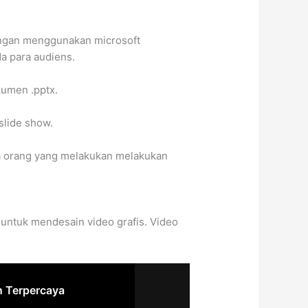
dengan menggunakan microsoft
a para audiens.
umen .pptx.
slide show.
ara orang yang melakukan melakukan
untuk mendesain video grafis. Video
n Terpercaya