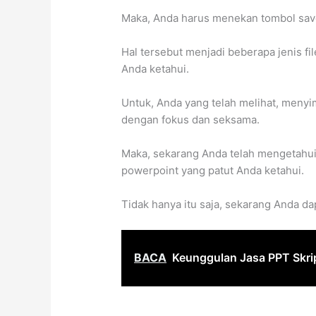
Maka, Anda harus menekan tombol save 
Hal tersebut menjadi beberapa jenis f
Anda ketahui.
Untuk, Anda yang telah melihat, menyim
dengan fokus dan seksama.
Maka, sekarang Anda telah mengetahui
powerpoint yang patut Anda ketahui.
Tidak hanya itu saja, sekarang Anda da
BACA
Keunggulan Jasa PPT Skri