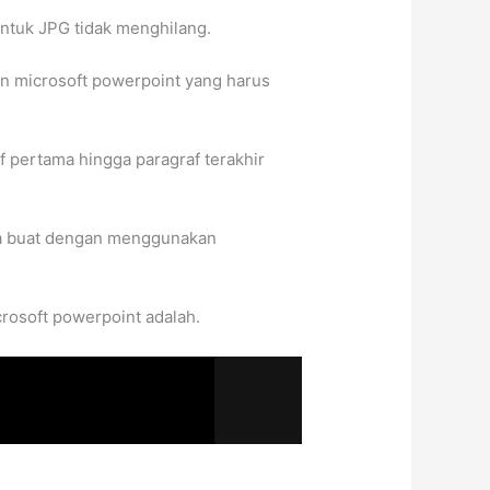
ntuk JPG tidak menghilang.
an microsoft powerpoint yang harus
f pertama hingga paragraf terakhir
da buat dengan menggunakan
crosoft powerpoint adalah.