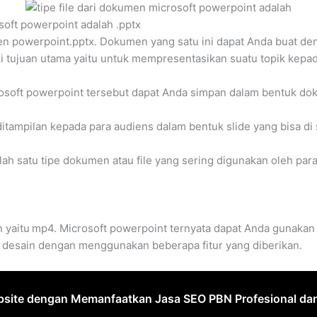
osoft powerpoint adalah .pptx
umen powerpoint.pptx. Dokumen yang satu ini dapat Anda buat 
i tujuan utama yaitu untuk mempresentasikan suatu topik kepad
soft powerpoint tersebut dapat Anda simpan dalam bentuk dok
itampilan kepada para audiens dalam bentuk slide yang bisa di 
lah satu tipe dokumen atau file yang sering digunakan oleh p
n yaitu
mp4. Microsoft powerpoint ternyata dapat Anda gunakan 
a desain dengan menggunakan beberapa fitur yang diberikan.
bsite dengan Memanfaatkan Jasa SEO PBN Profesional da