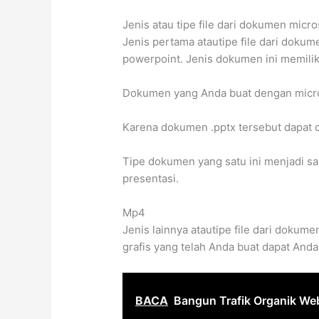
Jenis atau tipe file dari dokumen micr
Jenis pertama atautipe file dari dok
powerpoint. Jenis dokumen ini memilik
Dokumen yang Anda buat dengan micro
Karena dokumen .pptx tersebut dapat d
Tipe dokumen yang satu ini menjadi sa
presentasi.
Mp4
Jenis lainnya atautipe file dari dokume
grafis yang telah Anda buat dapat And
BACA
Bangun Trafik Organik We