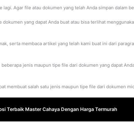
lagi. Agar file atau dokumen yang telah Anda simpan dalam be
ile dokumen yang dapat Anda buat atau bisa terlihat menggunak
ak, serta membaca artikel yang telah kami buat ini dari paragra
 beberapa jenis maupun tipe file dari dokumen yang dapat An
pat membuat salah satu jenis maupun tipe file dari dokumen mi
psi Terbaik Master Cahaya Dengan Harga Termurah