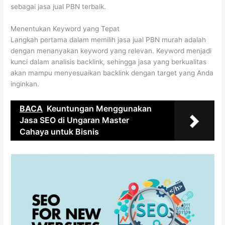
sebagai jasa jual PBN terbaik.
Menentukan Keyword yang Tepat
Langkah pertama dalam memilih jasa jual PBN murah adalah
dengan menanyakan keyword yang relevan. Keyword menjadi
kunci dalam analisis backlink, sehingga jasa yang berkualitas
akan mampu menyesuaikan backlink dengan target yang Anda
inginkan.
BACA
Keuntungan Menggunakan
Jasa SEO di Ungaran Master
Cahaya untuk Bisnis