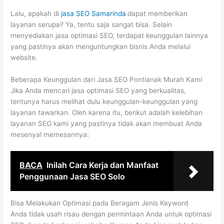
Lalu, apakah di
jasa SEO Samarinda
dapat memberikan
layanan serupa? Ya, tentu saja sangat bisa. Selain
menyediakan jasa optimasi SEO, terdapat keunggulan lainnya
yang pastinya akan menguntungkan bisnis Anda melalui
website.
Beberapa Keunggulan dari Jasa SEO Pontianak Murah Kami
Jika Anda mencari jasa optimasi SEO yang berkualitas,
tentunya harus melihat dulu keunggulan-keunggulan yang
layanan tawarkan. Oleh karena itu, berikut adalah kelebihan
layanan SEO kami yang pastinya tidak akan membuat Anda
mesenyal memesannya:
BACA
Inilah Cara Kerja dan Manfaat
Penggunaan Jasa SEO Solo
Bisa Melakukan Optimasi pada Beragam Jenis Keyword
Anda tidak usah risau dengan permintaan Anda untuk optimasi