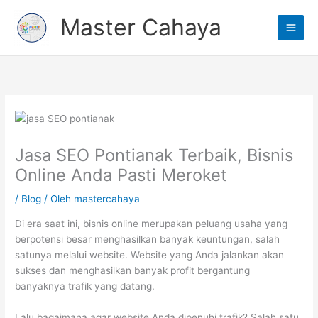
Lewati
Main
Master Cahaya
ke
Men
konten
Jasa SEO Pontianak Terbaik, Bisnis
Online Anda Pasti Meroket
/
Blog
/ Oleh
mastercahaya
Di era saat ini, bisnis online merupakan peluang usaha yang
berpotensi besar menghasilkan banyak keuntungan, salah
satunya melalui website. Website yang Anda jalankan akan
sukses dan menghasilkan banyak profit bergantung
banyaknya trafik yang datang.
Lalu bagaimana agar website Anda dipenuhi trafik? Salah satu