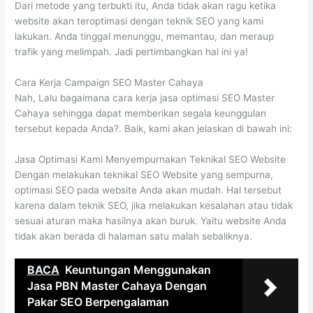
Dari metode yang terbukti itu, Anda tidak akan ragu ketika
website akan teroptimasi dengan teknik SEO yang kami
lakukan. Anda tinggal menunggu, memantau, dan meraup
trafik yang melimpah. Jadi pertimbangkan hal ini ya!
Cara Kerja Campaign SEO Master Cahaya
Nah, Lalu bagaimana cara kerja jasa optimasi SEO Master
Cahaya sehingga dapat memberikan segala keunggulan
tersebut kepada Anda?. Baik, kami akan jelaskan di bawah ini:
Jasa Optimasi Kami Menyempurnakan Teknikal SEO Website
Dengan melakukan teknikal SEO Website yang sempurna,
optimasi SEO pada website Anda akan mudah. Hal tersebut
karena dalam teknik SEO, jika melakukan kesalahan atau tidak
sesuai aturan maka hasilnya akan buruk. Yaitu website Anda
tidak akan berada di halaman satu malah sebaliknya.
BACA
Keuntungan Menggunakan
Jasa PBN Master Cahaya Dengan
Pakar SEO Berpengalaman