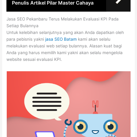
Penulis Artikel Pilar Master Cahaya
Jasa SEO Pekanbaru Terus Melakukan Evaluasi KPI Pada
Setiap Bulannya
Untuk kelebihan selanjutnya yang akan Anda dapatkan oleh
para pebisnis yakni
jasa SEO Batam
kami akan selalu
melakukan evaluasi web setiap bulannya. Alasan kuat bagi
Anda yang harus memilih kami yakni akan selalu mengelola
website sesuai evaluasi KPI.