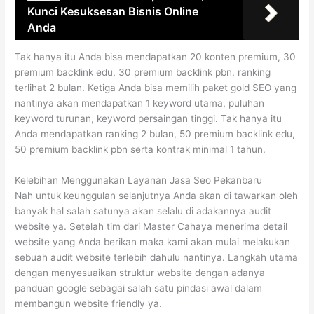
Kunci Kesuksesan Bisnis Online
Anda
Tak hanya itu Anda bisa mendapatkan 20 konten premium, 30
premium backlink edu, 30 premium backlink pbn, ranking
terlihat 2 bulan. Ketiga Anda bisa memilih paket gold SEO yang
nantinya akan mendapatkan 1 keyword utama, puluhan
keyword turunan, keyword persaingan tinggi. Tak hanya itu
Anda mendapatkan ranking 2 bulan, 50 premium backlink edu,
50 premium backlink pbn serta kontrak minimal 1 tahun.
Kelebihan Menggunakan Layanan Jasa Seo Pekanbaru
Nah untuk keunggulan selanjutnya Anda akan di tawarkan oleh
banyak hal salah satunya akan selalu di adakannya audit
website ya. Setelah tim dari Master Cahaya menerima detail
website yang Anda berikan maka kami akan mulai melakukan
sebuah audit website terlebih dahulu nantinya. Langkah utama
dengan menyesuaikan struktur website dengan adanya
panduan google sebagai salah satu pindasi awal dalam
membangun website friendly ya.