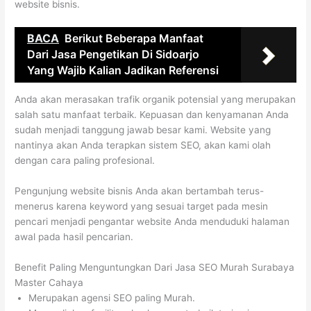
website bisnis.
BACA
Berikut Beberapa Manfaat
Dari Jasa Pengetikan Di Sidoarjo
Yang Wajib Kalian Jadikan Referensi
Anda akan merasakan trafik organik potensial yang merupakan
salah satu manfaat terbaik. Kepuasan dan kenyamanan Anda
sudah menjadi tanggung jawab besar kami. Website yang
nantinya akan Anda terapkan sistem SEO, akan kami olah
dengan cara paling profesional.
Pengunjung website bisnis Anda akan bertambah terus-
menerus karena keyword yang sesuai target pada mesin
pencari menjadi pengantar website Anda menduduki halaman
awal pada hasil pencarian.
Benefit Paling Menguntungkan Dari Jasa SEO Murah Surabaya
Master Cahaya
Merupakan agensi SEO paling Murah.