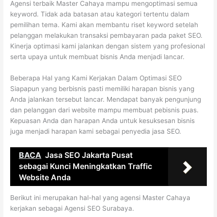
Agensi terbaik Master Cahaya mampu mengoptimasi semua
keyword. Tidak ada batasan atau kategori tertentu dalam
pemilihan tema. Kami akan membantu riset keyword setelah
pelanggan melakukan transaksi pembayaran pada paket SEO.
Kinerja optimasi kami jalankan dengan sistem yang profesional
serta upaya untuk membuat bisnis Anda menjadi lancar.
Beberapa Hal yang Kami Kerjakan Dalam Optimasi SEO
Siapapun yang berbisnis pasti memiliki harapan bisnis yang
Anda jalankan tersebut lancar. Mendapat banyak pengunjung
dan pelanggan dari website mampu membuat pebisnis puas.
Kepuasan Anda dan harapan Anda untuk kesuksesan bisnis
juga menjadi harapan kami sebagai penyedia jasa SEO.
BACA
Jasa SEO Jakarta Pusat
sebagai Kunci Meningkatkan Traffic
Website Anda
Berikut ini merupakan hal-hal yang agensi Master Cahaya
kerjakan sebagai Agensi SEO Surabaya.