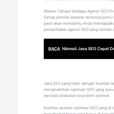
Master Cahaya Sebagai Agensi SEO Pr
Setiap pemilik website tentunya perlu
pasti akan membantu Anda mendapatkan
pemanfaatan agensi SEO yang terbaik sa
BACA
Nikmati Jasa SEO Cepat D
Jasa SEO yang hadir dengan kualitas te
menghadirkan optimasi SEO yang sesuai
berhasil dilakukan bisa lebih optimal.
Kualitas layanan optimasi SEO yang di
menghemat biaya yang harus di kelua