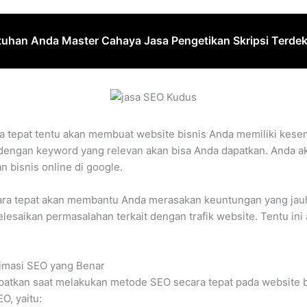
tuhan Anda Master Cahaya Jasa Pengetikan Skripsi Terdek
a tepat tentu akan membuat website bisnis Anda memiliki kese
dengan keyword yang relevan akan bisa Anda dapatkan. Anda a
 bisnis online di google.
ara tepat akan membantu Anda merasakan keuntungan yang jauh
saikan permasalahan terkait dengan trafik website. Tentu in
imasi SEO yang Benar
patkan saat melakukan metode SEO secara tepat pada website b
O, yaitu: