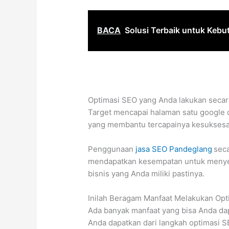
BACA
Solusi Terbaik untuk Kebu
Optimasi SEO yang Anda lakukan secar
Target mencapai halaman satu google 
yang membantu tercapainya kesuksesan
Penggunaan
jasa SEO Pandeglang
sec
mendapatkan kesempatan untuk menyele
bisnis yang Anda miliki pastinya.
Inilah Beragam Manfaat Melakukan Opt
Ada banyak manfaat yang bisa Anda da
Anda dapatkan dari langkah optimasi SE