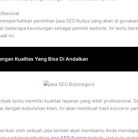
ofesional
 memperhatikan pemilihan jasa SEO Kudus yang akan di gunakan
 beberapa keuntungan sebagai pemilik website. Ini tentu berk
at ini.
engan Kualitas Yang Bisa Di Andalkan
rbaik tentu memiliki kualitas layanan yang lebih professional.
 dengan kebutuhan klien. Ini akan membuat hasil konversi yan
 berikan oleh sebuah jasa terbaik akan membantu Anda mendapat
rkan saat memanfaatkan
jasa SEO Sragen
terbaik. Untuk itu maka