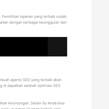
. Pemilihan layanan yang terbaik sudah
aitan dengan berbagai keunggulan dari
 Sebuah agensi SEO yang terbaik akan
g di dapatkan setelah optimasi SEO
kan keuntungan. Selain itu Anda bisa
 perlu gunakan layanan terbaik agar