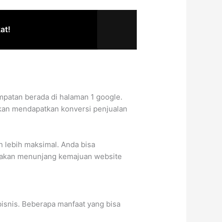
at!
mpatan berada di halaman 1 google.
kan mendapatkan konversi penjualan
 lebih maksimal. Anda bisa
i akan menunjang kemajuan website
isnis. Beberapa manfaat yang bisa