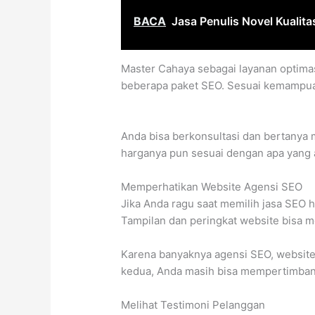
BACA
Jasa Penulis Novel Kualit
Master Cahaya sebagai layanan optima
beberapa paket SEO. Sesuai kemampua
Anda bisa berkonsultasi dan bertanya 
harganya pun sesuai dengan apa yang 
Memperhatikan Website Agensi SEO
Jika Anda ragu saat memilih jasa SEO 
Tampilan dan peringkat website bisa m
Karena banyaknya agensi SEO, website 
kedua, Anda masih bisa mempertimban
Melihat Testimoni Pelanggan