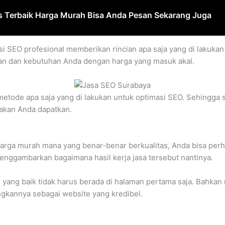
as Terbaik Harga Murah Bisa Anda Pesan Sekarang Juga
si SEO profesional memberikan rincian apa saja yang di lakuk
n dan kebutuhan Anda dengan harga yang masuk akal.
metode apa saja yang di lakukan untuk optimasi SEO. Sehingga 
akan Anda dapatkan.
harga murah mana yang benar-benar berkualitas, Anda bisa perha
enggambarkan bagaimana hasil kerja jasa tersebut nantinya.
yang baik tidak harus berada di halaman pertama saja. Bahkan
gkannya sebagai website yang kredibel.