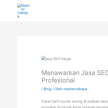
Lewati
ke
konten
Menawarkan Jasa SEO
Profesional
/
Blog
/ Oleh
mastercahaya
Paket tarif murah sering di kaitkan d
mungkin di benak Anda layanan tersebu