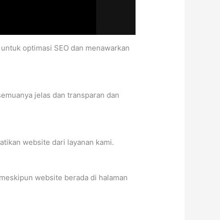
an untuk optimasi SEO dan menawarkan
semuanya jelas dan transparan dan
tikan website dari layanan kami.
 meskipun website berada di halaman