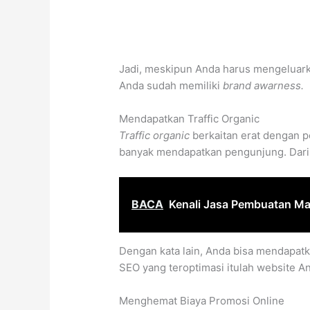
Jadi, meskipun Anda harus mengeluarka
Anda sudah memiliki
brand awarness.
Mendapatkan Traffic Organic
Traffic organic
berkaitan erat dengan 
banyak mendapatkan pengunjung. Darip
BACA
Kenali Jasa Pembuatan Ma
Dengan kata lain, Anda bisa mendapat
SEO yang teroptimasi itulah website A
Menghemat Biaya Promosi Online