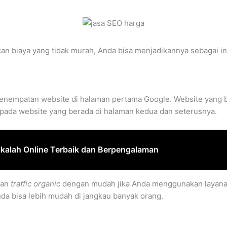
n biaya yang tidak murah, Anda bisa menjadikannya sebagai in
penempatan website di halaman pertama Google. Website yang b
ada website yang berada di halaman kedua dan seterusnya.
kalah Online Terbaik dan Berpengalaman
kan
traffic organic
dengan mudah jika Anda menggunakan layana
nda bisa lebih mudah di jangkau banyak orang.