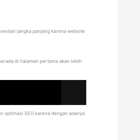
vestasi jangka panjang karena website
erada di halaman pertama akan lebih
n optimasi SEO karena dengan adanya