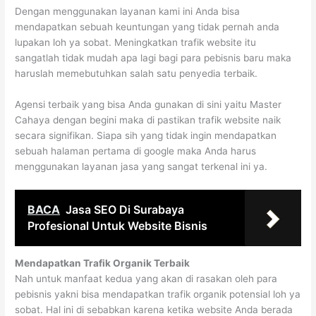
Dengan menggunakan layanan kami ini Anda bisa
mendapatkan sebuah keuntungan yang tidak pernah anda
lupakan loh ya sobat. Meningkatkan trafik website itu
sangatlah tidak mudah apa lagi bagi para pebisnis baru maka
haruslah memebutuhkan salah satu penyedia terbaik.
Agensi terbaik yang bisa Anda gunakan di sini yaitu Master
Cahaya dengan begini maka di pastikan trafik website naik
secara signifikan. Siapa sih yang tidak ingin mendapatkan
sebuah halaman pertama di google maka Anda harus
menggunakan layanan jasa yang sangat terkenal ini ya.
BACA
Jasa SEO Di Surabaya
Profesional Untuk Website Bisnis
Mendapatkan Trafik Organik Terbaik
Nah untuk manfaat kedua yang akan di rasakan oleh para
pebisnis yakni bisa mendapatkan trafik organik potensial loh ya
sobat. Hal ini di sebabkan karena ketika website Anda berada