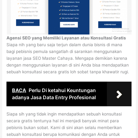
Agensi SEO yang Memiliki Layanan atau Konsultasi Gratis
Siapa nih yang baru saja terjun dalam dunia bisnis di mana
bagi pebisnis pemula sangatlah di sarankan menggunakan
layanan jasa SEO Master Cahaya. Mengapa demikian karena
dengan menggunakan layanan di sini Anda bisa mendapatkan
sebuah konsultasi secara gratis loh sobat tanpa khawatir rugi.
BACA
Perlu Di ketahui Keuntungan
adanya Jasa Data Entry Profesional
Siapa sih yang tidak ingin mendapatkan sebuah konsultasi
secara gratis tentunya hal ini menjadi banyak minat para
pebisnis bukan sobat. Kami di sini akan selalu memberikan
sebuah konsultasi berupa komunikasi dengan Anda untuk