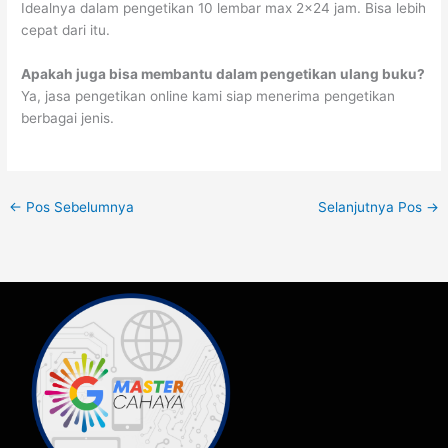
Idealnya dalam pengetikan 10 lembar max 2×24 jam. Bisa lebih
cepat dari itu.
Apakah juga bisa membantu dalam pengetikan ulang buku?
Ya, jasa pengetikan online kami siap menerima pengetikan
berbagai jenis.
←
Pos Sebelumnya
Selanjutnya Pos
→