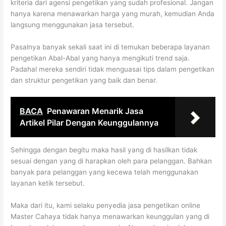
kriteria dari agensi pengetikan yang sudah profesional. Jangan
hanya karena menawarkan harga yang murah, kemudian Anda
langsung menggunakan jasa tersebut.
Pasalnya banyak sekali saat ini di temukan beberapa layanan
pengetikan Abal-Abal yang hanya mengikuti trend saja.
Padahal mereka sendiri tidak menguasai tips dalam pengetikan
dan struktur pengetikan yang baik dan benar.
BACA
Penawaran Menarik Jasa
Artikel Pilar Dengan Keunggulannya
Sehingga dengan begitu maka hasil yang di hasilkan tidak
sesuai dengan yang di harapkan oleh para pelanggan. Bahkan
banyak para pelanggan yang kecewa telah menggunakan
layanan ketik tersebut.
Maka dari itu, kami selaku penyedia jasa pengetikan online
Master Cahaya tidak hanya menawarkan keunggulan yang di