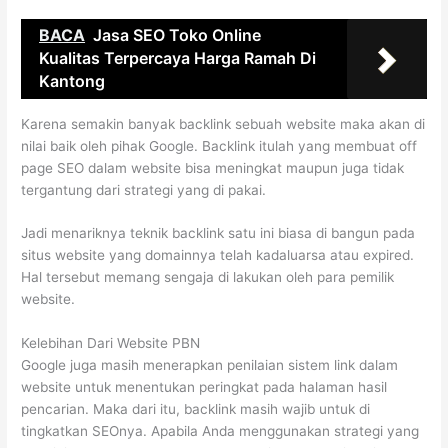
BACA
Jasa SEO Toko Online
Kualitas Terpercaya Harga Ramah Di
Kantong
Karena semakin banyak backlink sebuah website maka akan di
nilai baik oleh pihak Google. Backlink itulah yang membuat off
page SEO dalam website bisa meningkat maupun juga tidak
tergantung dari strategi yang di pakai.
Jadi menariknya teknik backlink satu ini biasa di bangun pada
situs website yang domainnya telah kadaluarsa atau expired.
Hal tersebut memang sengaja di lakukan oleh para pemilik
website.
Kelebihan Dari Website PBN
Google juga masih menerapkan penilaian sistem link dalam
website untuk menentukan peringkat pada halaman hasil
pencarian. Maka dari itu, backlink masih wajib untuk di
tingkatkan SEOnya. Apabila Anda menggunakan strategi yang