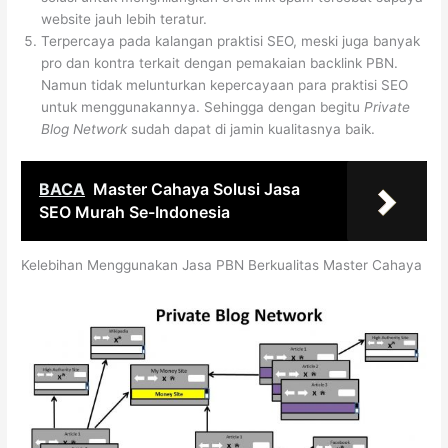
website jauh lebih teratur.
Terpercaya pada kalangan praktisi SEO, meski juga banyak
pro dan kontra terkait dengan pemakaian backlink PBN.
Namun tidak melunturkan kepercayaan para praktisi SEO
untuk menggunakannya. Sehingga dengan begitu
Private
Blog Network
sudah dapat di jamin kualitasnya baik.
BACA
Master Cahaya Solusi Jasa
SEO Murah Se-Indonesia
Kelebihan Menggunakan Jasa PBN Berkualitas Master Cahaya