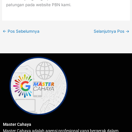
patungan pada website PBN kami.
←
Pos Sebelumnya
Selanjutnya Pos
→
Master Cahaya
Master Cahaya adalah agensi profesional yang bergerak dalam