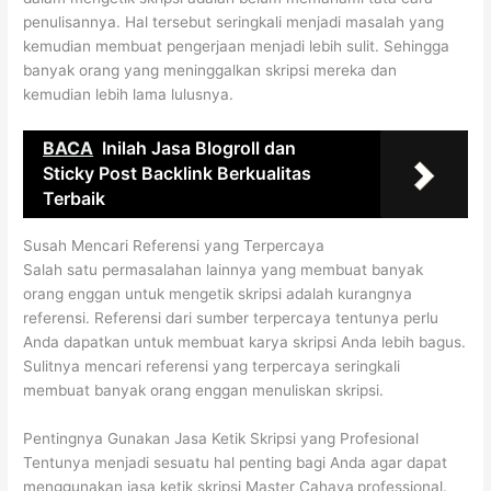
penulisannya. Hal tersebut seringkali menjadi masalah yang
kemudian membuat pengerjaan menjadi lebih sulit. Sehingga
banyak orang yang meninggalkan skripsi mereka dan
kemudian lebih lama lulusnya.
BACA
Inilah Jasa Blogroll dan
Sticky Post Backlink Berkualitas
Terbaik
Susah Mencari Referensi yang Terpercaya
Salah satu permasalahan lainnya yang membuat banyak
orang enggan untuk mengetik skripsi adalah kurangnya
referensi. Referensi dari sumber terpercaya tentunya perlu
Anda dapatkan untuk membuat karya skripsi Anda lebih bagus.
Sulitnya mencari referensi yang terpercaya seringkali
membuat banyak orang enggan menuliskan skripsi.
Pentingnya Gunakan Jasa Ketik Skripsi yang Profesional
Tentunya menjadi sesuatu hal penting bagi Anda agar dapat
menggunakan jasa ketik skripsi Master Cahaya
professional.