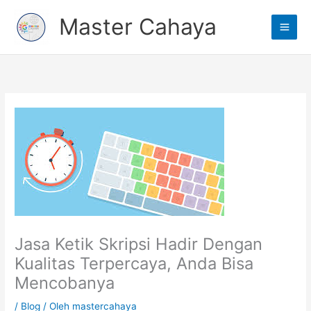
Lewati
Main
Master Cahaya
ke
Men
konten
Jasa Ketik Skripsi Hadir Dengan
Kualitas Terpercaya, Anda Bisa
Mencobanya
/
Blog
/ Oleh
mastercahaya