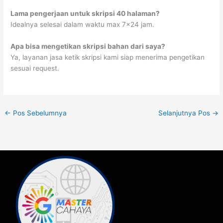
Lama pengerjaan untuk skripsi 40 halaman?
Idealnya selesai dalam waktu max 7×24 jam.
Apa bisa mengetikan skripsi bahan dari saya?
Ya, layanan jasa ketik skripsi kami siap menerima pengetikan
sesuai request.
←
Pos Sebelumnya
Selanjutnya Pos
→