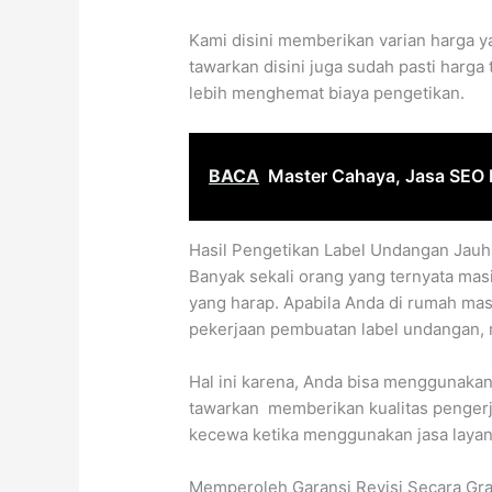
Kami disini memberikan varian harga 
tawarkan disini juga sudah pasti harga
lebih menghemat biaya pengetikan.
BACA
Master Cahaya, Jasa SEO B
Hasil Pengetikan Label Undangan Jauh
Banyak sekali orang yang ternyata masi
yang harap. Apabila Anda di rumah ma
pekerjaan pembuatan label undangan, 
Hal ini karena, Anda bisa menggunakan
tawarkan memberikan kualitas pengerja
kecewa ketika menggunakan jasa layan
Memperoleh Garansi Revisi Secara Gra