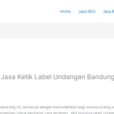
Home
Jasa SEO
Jasa B
 Jasa Ketik Label Undangan Bandung
 sekarang ini, tentunya sangat memudahkan bagi semua orang un
ndangan untuk berbagai cara tertentu. Jika dulunya label undan