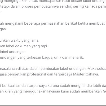
ang menginginkan untuk mendapatkan hasil desain label undang
n tetapi dalam proses pembuatannya sendiri, sering kali ada pe
.
nah mengalami beberapa permasalahan berikut ketika membuat l
gan.
hkan waktu yang lama.
an label dokumen yang rapi.
label undangan.
l undangan yang terkesan bagus, unik dan menarik.
asalahan di atas dalam pembuatan label undangan. Maka solus
asa pengetikan profesional dan terpercaya Master Cahaya.
i berkualitas dan terpercaya karena sudah menghandle lebih dar
dari klien yang menggunakan layanan kami sudah memberikan
f