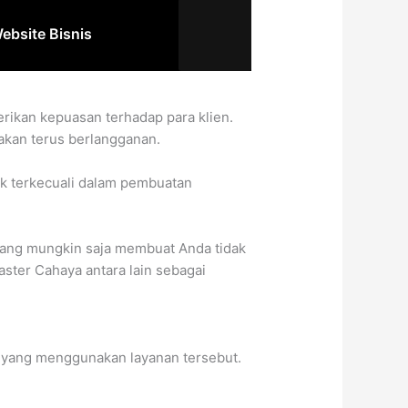
ebsite Bisnis
rikan kepuasan terhadap para klien.
akan terus berlangganan.
ak terkecuali dalam pembuatan
yang mungkin saja membuat Anda tidak
ster Cahaya antara lain sebagai
n yang menggunakan layanan tersebut.