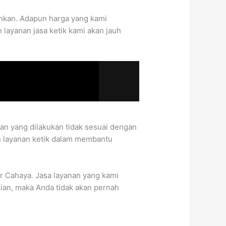
hkan. Adapun harga yang kami
 layanan jasa ketik kami akan jauh
aan yang dilakukan tidak sesuai dengan
n layanan ketik dalam membantu
er Cahaya. Jasa layanan yang kami
ian, maka Anda tidak akan pernah