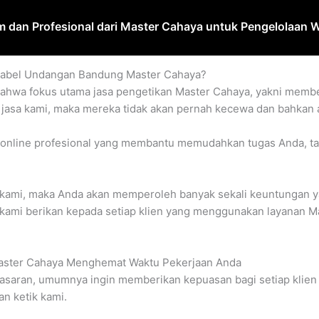
 dan Profesional dari Master Cahaya untuk Pengelolaan W
Label Undangan Bandung Master Cahaya?
bahwa fokus utama jasa pengetikan Master Cahaya, yakni membe
asa kami, maka mereka tidak akan pernah kecewa dan bahkan 
ik online profesional yang membantu memudahkan tugas Anda, t
 kami, maka Anda akan memperoleh banyak sekali keuntungan 
kami berikan kepada setiap klien yang menggunakan layanan Ma
Master Cahaya Menghemat Waktu Pekerjaan Anda
 pasaran, umumnya ingin memberikan kepuasan bagi setiap klie
an ketik kami.