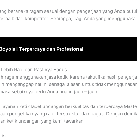
yang beraneka ragam sesuai dengan pengerjaan yang Anda butu
 terbaik dari kompetitor. Sehingga, bagi Anda yang menggunakan
oyolali Terpercaya dan Profesional
 Lebih Rapi dan Pastinya Bagus
h ragu menggunakan jasa ketik, karena takut jika hasil pengerj
sih menganggap hal ini sebagai alasan untuk tidak menggunaka
maka sebaiknya perlu Anda buang jauh – jauh.
 layanan ketik label undangan berkualitas dan terpercaya Mast
an pengetikan yang rapi, terstruktur dan bagus. Dengan demik
an ketik undangan yang kami tawarkan.
tis