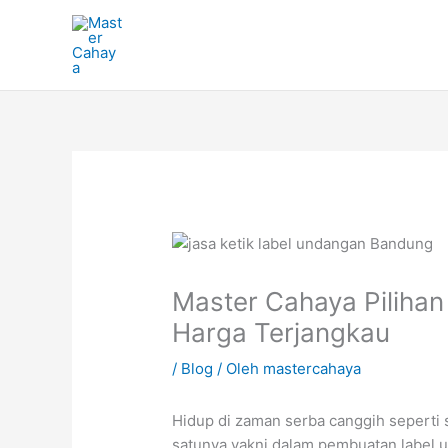
Lewati
ke
konten
Master Cahaya Pilihan
Harga Terjangkau
/
Blog
/ Oleh
mastercahaya
Hidup di zaman serba canggih seperti
satunya yakni dalam pembuatan label u