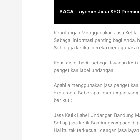
BACA
Layanan Jasa SEO Premium
Keuntungan Menggunakan Jasa Ketik 
Sebagai informasi penting bagi Anda, 
Sehingga ketika mereka menggunakan j
Kami disini hadir sebagai layanan ket
pengetikan label undangan.
Apabila menggunakan jasa pengetikan
akan ragu. Beberapa keuntungan yang 
berikut :
Jasa Ketik Label Undangan Bandung 
Setiap jasa ketik Bandungyang ada di
Hal itu tak terkecuali dengan jasa layan