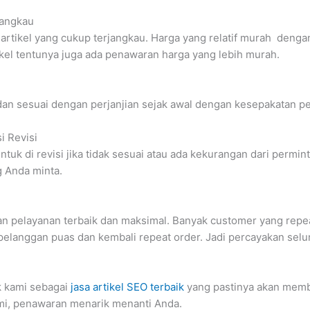
jangkau
rtikel yang cukup terjangkau. Harga yang relatif murah dengan 
kel tentunya juga ada penawaran harga yang lebih murah.
u dan sesuai dengan perjanjian sejak awal dengan kesepakatan p
i Revisi
untuk di revisi jika tidak sesuai atau ada kekurangan dari perm
g Anda minta.
n pelayanan terbaik dan maksimal. Banyak customer yang rep
 pelanggan puas dan kembali repeat order. Jadi percayakan se
k kami sebagai
jasa artikel SEO terbaik
yang pastinya akan mem
mi, penawaran menarik menanti Anda.