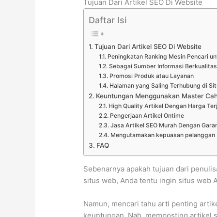
Tujuan Dari Artikel SEO Di Website
Daftar Isi
Tujuan Dari Artikel SEO Di Website
Peningkatan Ranking Mesin Pencari un
Sebagai Sumber Informasi Berkualitas
Promosi Produk atau Layanan
Halaman yang Saling Terhubung di Si
Keuntungan Menggunakan Master Caha
High Quality Artikel Dengan Harga Te
Pengerjaan Artikel Ontime
Jasa Artikel SEO Murah Dengan Garan
Mengutamakan kepuasan pelanggan
FAQ
Sebenarnya apakah tujuan dari penulisa
situs web, Anda tentu ingin situs web
Namun, mencari tahu arti penting arti
keuntungan. Nah, memposting artikel s