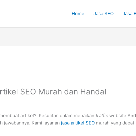
Home
Jasa SEO
Jasa B
rtikel SEO Murah dan Handal
membuat artikel?. Kesulitan dalam menaikan
traffic
website An
ah jawabannya. Kami layanan
jasa artikel SEO
murah yang dapat