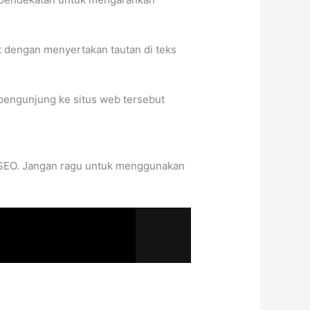
ut dengan menyertakan tautan di teks
 pengunjung ke situs web tersebut
SEO. Jangan ragu untuk menggunakan