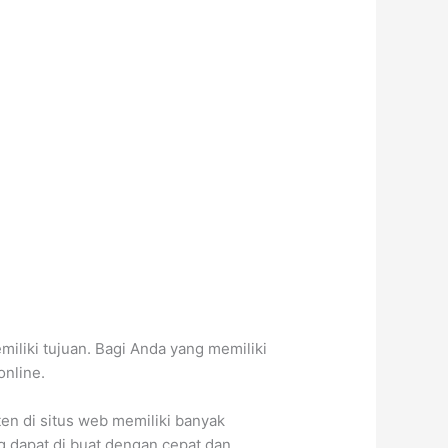
miliki tujuan. Bagi Anda yang memiliki
online.
en di situs web memiliki banyak
g dapat di buat dengan cepat dan